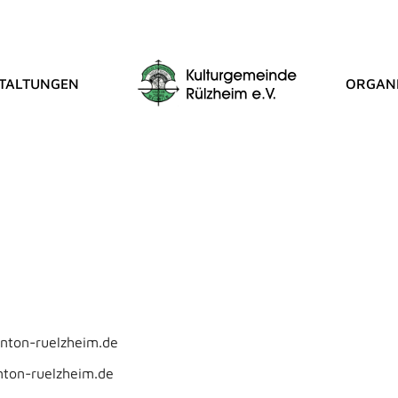
TALTUNGEN
ORGANI
tverein Rülzheim e.V.
nton-ruelzheim.de
ton-ruelzheim.de