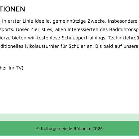
TIONEN
 in erster Linie ideelle, gemeinnützige Zwecke, insbesondere
rts. Unser Ziel ist es, allen Interessierten das Badmintonspi
ierzu bieten wir kostenlose Schnuppertrainings, Techniklehrg
itionelles Nikolausturnier für Schüler an. Bis bald auf unse
her im TV)
© Kulturgemeinde Rülzheim 2026