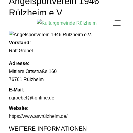
Angelsportverein 1946
Rülzheim e.V.
Mobile Menu Toggle
Off-Can
KONTAKT
Vorstand:
Ralf Gröbel
Adresse:
Mittlere Ortsstraße 160
76761 Rülzheim
E-Mail:
r.groebel@t-online.de
Website:
https://www.asvrülzheim.de/
WEITERE INFORMATIONEN