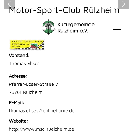
Motor-Sport-Club Rülzheim
im ADAC e.V.
Mobile Menu Toggle
Off-Can
KONTAKT
Vorstand:
Thomas Ehses
Adresse:
Pfarrer-Löser-Straße 7
76761 Rülzheim
E-Mail:
thomas.ehses@onlinehome.de
Website:
http://www.msc-ruelzheim.de