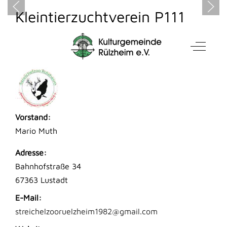
Kleintierzuchtverein P111
Rülzheim 1961 e.V.
Mobile Menu Toggle
Off-Can
KONTAKT
Vorstand:
Mario Muth
Adresse:
Bahnhofstraße 34
67363 Lustadt
E-Mail:
streichelzooruelzheim1982@gmail.com