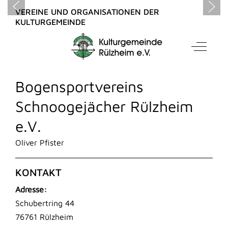
VEREINE UND ORGANISATIONEN DER
KULTURGEMEINDE
Mobile Menu Toggle
Off-Can
Bogensportvereins
Schnoogejächer Rülzheim
e.V.
Oliver Pfister
KONTAKT
Adresse:
Schubertring 44
76761 Rülzheim