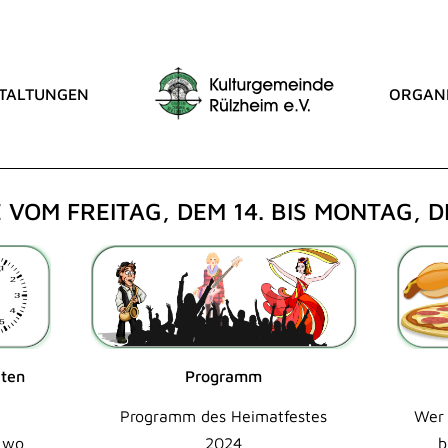
TALTUNGEN
ORGANI
ST
OM FREITAG, DEM 14. BIS MONTAG, DE
iten
Programm
Programm des Heimatfestes
Wer 
 wo
2024
b