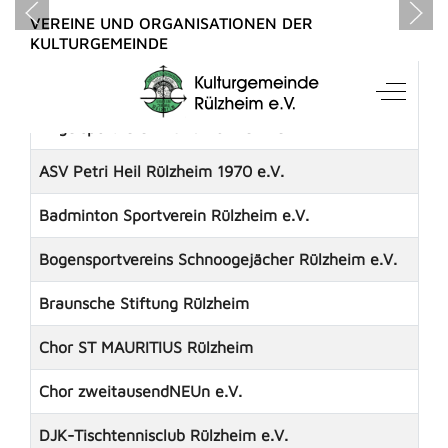
VEREINE UND ORGANISATIONEN DER
KULTURGEMEINDE
Kontakte,
Titel
1. Würfel-Sport-Club Rülzheim e.V.
Mobile Menu Toggle
Off-Can
Angelsportverein 1946 Rülzheim e.V.
ASV Petri Heil Rülzheim 1970 e.V.
Badminton Sportverein Rülzheim e.V.
Bogensportvereins Schnoogejächer Rülzheim e.V.
Braunsche Stiftung Rülzheim
Chor ST MAURITIUS Rülzheim
Chor zweitausendNEUn e.V.
DJK-Tischtennisclub Rülzheim e.V.