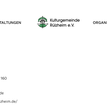
TALTUNGEN
ORGANI
in 1946 Rülzheim e.V.
 160
.de
lzheim.de/