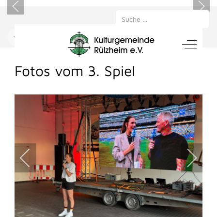
Suchen
Mobile Menu Toggle
Off-Can
NACHRICHTEN
Fotos vom 3. Spiel