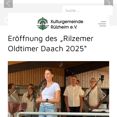
Suchen
Mobile Menu Toggle
Off-Can
NACHRICHTEN
Eröffnung des „Rilzemer
Oldtimer Daach 2025“